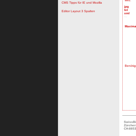
wird.
CMS Tipps für IE und Mozilla
jpg
txt
Editor Layout 3 Spalten
xml
flv
Maximal
Benötig
SwissB
Zürchers
CH-8853