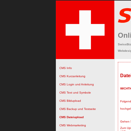
Onl
SwissBiz
Webdesig
CMS Info
Date
CMS Kurzanleitung
CMS Login und Anleitung
WICHTI
CMS Text und Symbole
CMS Bildupload
Folgend
hochgel
CMS Backup und Testseite
CMS Dateiupload
Gehen S
CMS Webmarketing
Zum Upl