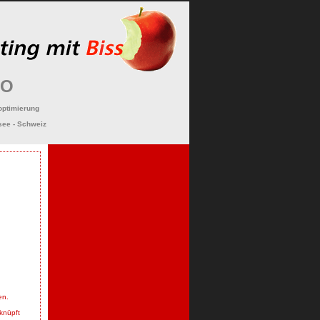
FO
optimierung
see - Schweiz
ten.
knüpft