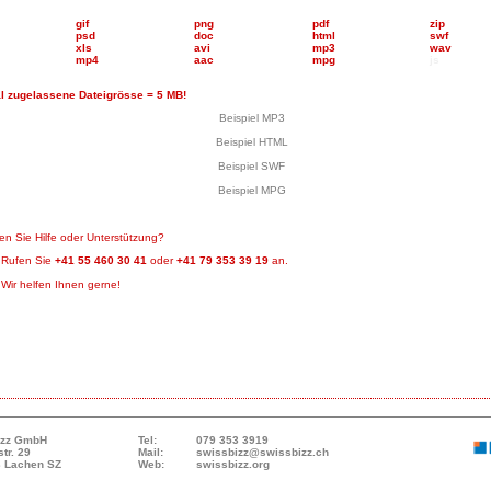
gif
png
pdf
zip
psd
doc
html
swf
xls
avi
mp3
wav
mp4
aac
mpg
js
 zugelassene Dateigrösse = 5 MB!
Beispiel MP3
Beispiel HTML
Beispiel SWF
Beispiel MPG
en Sie Hilfe oder Unterstützung?
Rufen Sie
+41 55 460 30 41
oder
+41 79 353 39 19
an.
Wir helfen Ihnen gerne!
izz GmbH
Tel:
079 353 3919
tr. 29
Mail:
swissbizz@swissbizz.ch
 Lachen SZ
Web:
swissbizz.org